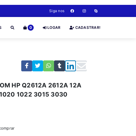
Siga nos
S
0
LOGAR
CADASTRAR!
OM HP Q2612A 2612A 12A
8 1020 1022 3015 3030
 comprar